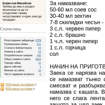
За намазване:
Борислав Михайлов
:
Трябва да има и раздел
50-60 мл соев сос
мошеници за да си
споделяме такива
30-40 мл зехтин
незаслужават и един заек да
продадат.
7-8 скилидки чесън -
3 с.л. червен пипер
Статистика
2 с.л. брашно
1 ч.л. черен пипер
Регистрирани зайцевъди
1779
Публикувани обяви:
521
1 с.л. горчица
Статии в библиотеката:
44
Новини в сайта:
63
сол
Потребителски галерии:
498
Общо снимки в сайта:
5663
Породи зайци
10
НАЧИН НА ПРИГОТ
Други сайтове:
3
Mнения за сайта:
33
Заека се нарязва на
Често задавани въпроси:
0
се намазват тънко 
смесват и разбърква
RSS канал за новини
»
RSS канал за обяви
»
намазва с кашата. В
него се слага лент
защото за цял заек