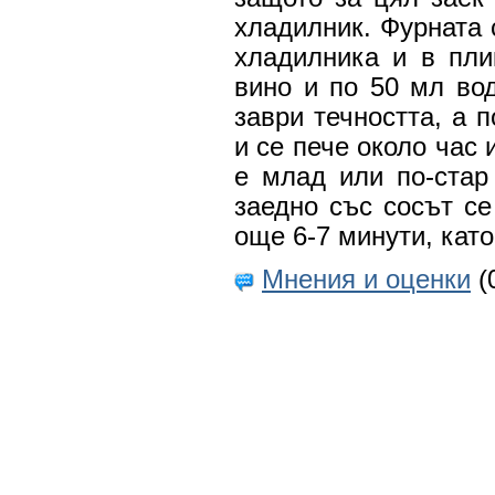
хладилник. Фурната 
хладилника и в пли
вино и по 50 мл вод
заври течността, а 
и се пече около час 
е млад или по-стар
заедно със сосът се
още 6-7 минути, като
Мнения и оценки
(